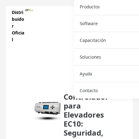
Productos
Distri
buido
Software
r
Oficia
l
Capacitación
Soluciones
Descar
Ayuda
ga
Ficha
Contacto
Controlador
para
Elevadores
EC10:
Seguridad,