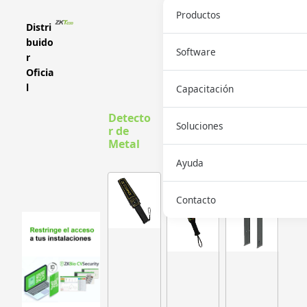
Productos
Distri
buido
Software
r
Oficia
l
Capacitación
Detecto
Inicio
>
Soluciones
r de
Productos >
Metal
Detector de
Ayuda
Metal
Contacto