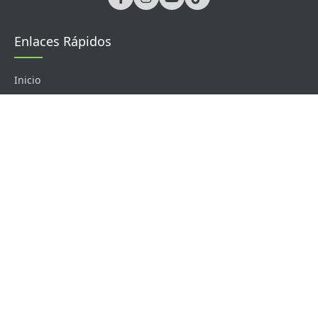
Enlaces Rápidos
Inicio
Soluciones
Sobre Nosotros
Contacto
Productos
Control de Acceso
Tiempo y Asistencia
Cerraduras Digitales
Barreras Vehiculares