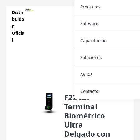
Productos
Distri
buido
Software
r
Oficia
l
Capacitación
Soluciones
Descar
Ayuda
ga
Ficha
Contacto
F22 ID:
Terminal
Biométrico
Ultra
Delgado con