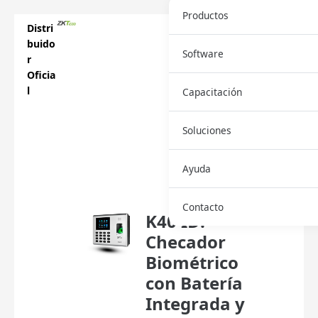
Productos
Distri
buido
Software
r
Oficia
l
Capacitación
Soluciones
Descar
Ayuda
ga
Ficha
Contacto
K40 ID:
Checador
Biométrico
con Batería
Integrada y