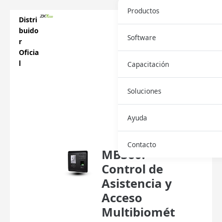
Productos
Distri
buido
Software
r
Oficia
l
Capacitación
Soluciones
Descar
Ayuda
ga
Ficha
Contacto
MB360:
Control de
Asistencia y
Acceso
Multibiomét