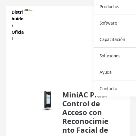
Productos
Distri
buido
Software
r
Oficia
l
Capacitación
Soluciones
Descar
Ayuda
ga
Ficha
Contacto
MiniAC Plus:
Control de
Acceso con
Reconocimie
nto Facial de