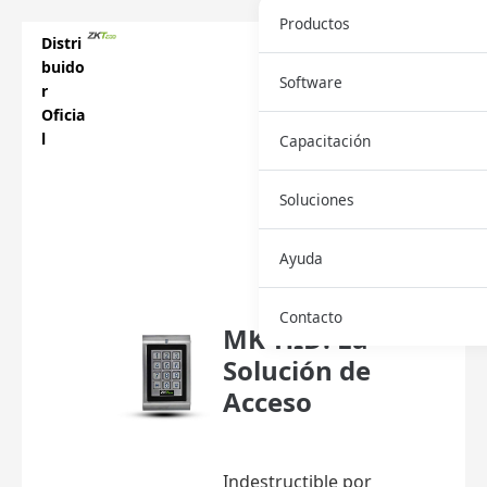
Productos
Distri
buido
Software
r
Oficia
l
Capacitación
Soluciones
Descar
Ayuda
ga
Ficha
Contacto
MK-HID: La
Solución de
Acceso
Indestructible por