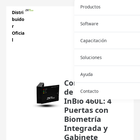
Productos
Distri
buido
Software
r
Oficia
l
Capacitación
Soluciones
Ayuda
Controlador
de Acceso
Contacto
InBio 460L: 4
Puertas con
Biometría
Integrada y
Gabinete