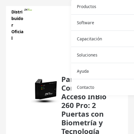
Productos
Distri
buido
Software
r
Oficia
l
Capacitación
Soluciones
Ayuda
Panel de
Control de
Contacto
Acceso InBio
260 Pro: 2
Puertas con
Biometría y
Tecnología