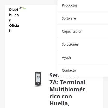
Productos
Distri
buido
Software
r
Oficia
l
Capacitación
Soluciones
Descar
Ayuda
ga
Ficha
Contacto
SenseFace
7A: Terminal
Multibiomét
rico con
Huella,