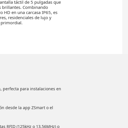
antalla táctil de 5 pulgadas que
res brillantes. Combinando
ro HD en una carcasa IP65, es
res, residenciales de lujo y
 primordial.
a, perfecta para instalaciones en
ión desde la app ZSmart o el
jetas RFID (125kHz o 13.56MHz) o