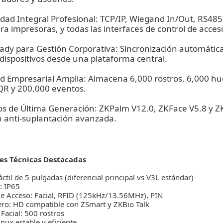
dad Integral Profesional: TCP/IP, Wiegand In/Out, RS485 
a impresoras, y todas las interfaces de control de acces
dy para Gestión Corporativa: Sincronización automática
 dispositivos desde una plataforma central.
d Empresarial Amplia: Almacena 6,000 rostros, 6,000 hue
/QR y 200,000 eventos.
os de Última Generación: ZKPalm V12.0, ZKFace V5.8 y Z
n anti-suplantación avanzada.
nes Técnicas Destacadas
Táctil de 5 pulgadas (diferencial principal vs V3L estándar)
: IP65
e Acceso: Facial, RFID (125kHz/13.56MHz), PIN
ero: HD compatible con ZSmart y ZKBio Talk
Facial: 500 rostros
inux estable y eficiente