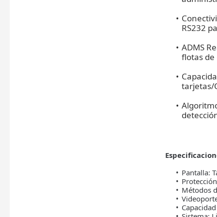
Conectivi
RS232 par
ADMS Rea
flotas de
Capacida
tarjetas
Algoritm
detecció
Especificacio
Pantalla: 
Protección
Métodos d
Videoport
Capacidad 
Sistema: L