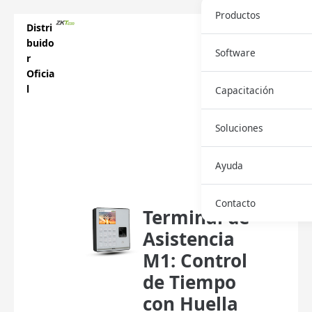
Productos
Distri
buido
Software
r
Oficia
l
Capacitación
Soluciones
Descar
Ayuda
ga
Ficha
Contacto
Terminal de
Asistencia
M1: Control
de Tiempo
con Huella